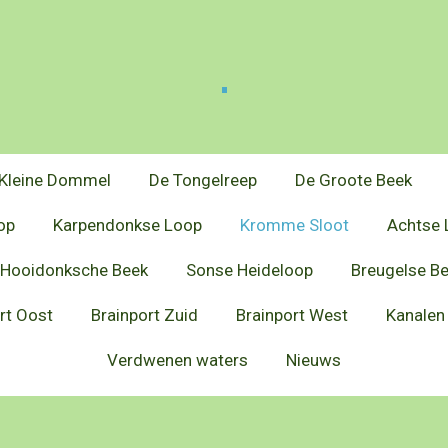
.
Kleine Dommel
De Tongelreep
De Groote Beek
op
Karpendonkse Loop
Kromme Sloot
Achtse 
Hooidonksche Beek
Sonse Heideloop
Breugelse B
rt Oost
Brainport Zuid
Brainport West
Kanalen
Verdwenen waters
Nieuws