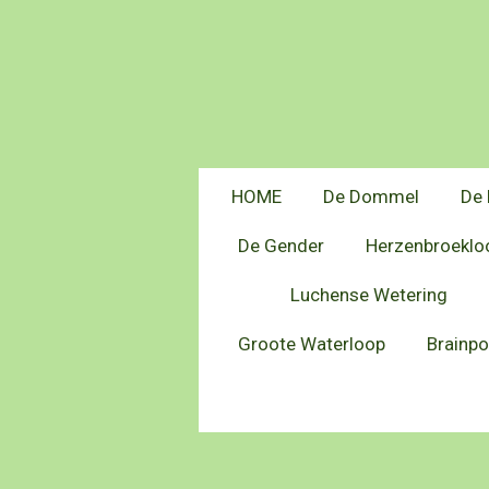
Ga
direct
naar
de
hoofdinhoud
HOME
De Dommel
De 
De Gender
Herzenbroeklo
Luchense Wetering
Groote Waterloop
Brainpo