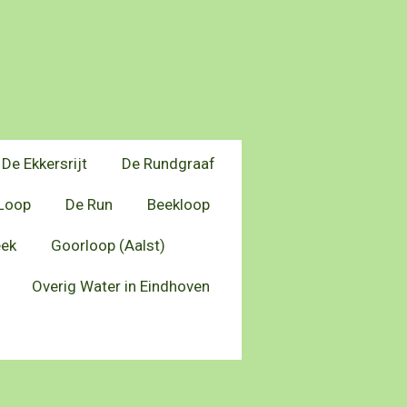
De Ekkersrijt
De Rundgraaf
Loop
De Run
Beekloop
eek
Goorloop (Aalst)
Overig Water in Eindhoven