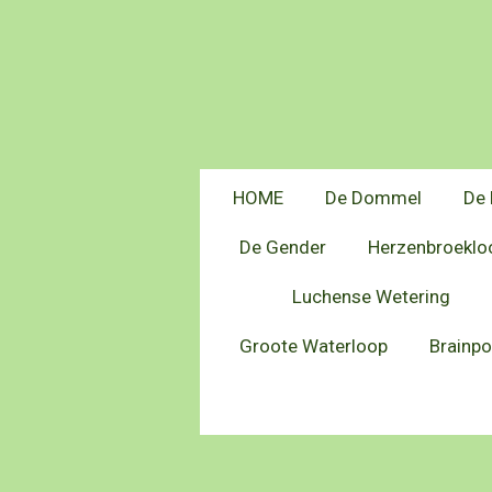
Ga
direct
naar
de
hoofdinhoud
HOME
De Dommel
De 
De Gender
Herzenbroeklo
Luchense Wetering
Groote Waterloop
Brainpo