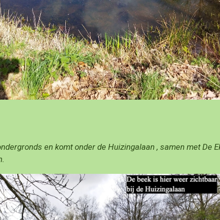
 ondergronds en komt onder de Huizingalaan , samen met De Ek
n.