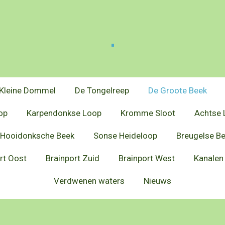
.
Kleine Dommel
De Tongelreep
De Groote Beek
op
Karpendonkse Loop
Kromme Sloot
Achtse 
Hooidonksche Beek
Sonse Heideloop
Breugelse B
rt Oost
Brainport Zuid
Brainport West
Kanalen
Verdwenen waters
Nieuws