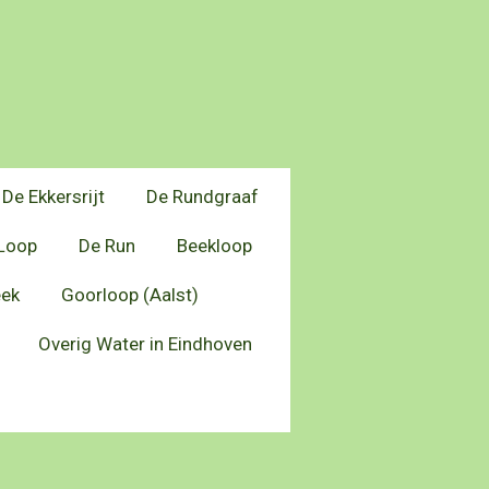
De Ekkersrijt
De Rundgraaf
Loop
De Run
Beekloop
eek
Goorloop (Aalst)
Overig Water in Eindhoven