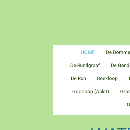
Ga
direct
naar
de
hoofdinhoud
HOME
De Domme
De Rundgraaf
De Gend
De Run
Beekloop
Goorloop (Aalst)
Groo
O