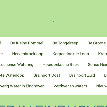
.
l
De Kleine Dommel
De Tongelreep
De Groote
er
Herzenbroekloop
Karpendonkse Loop
Krom
Luchense Wetering
Hooidonksche Beek
Sonse Hei
te Waterloop
Brainport Oost
Brainport Zuid
B
verig Water in Eindhoven
Verdwenen waters
Nieu