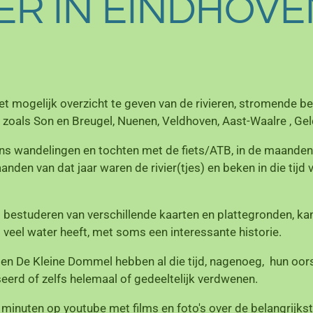
R IN EINDHOVE
t mogelijk overzicht te geven van de rivieren, stromende be
zoals Son en Breugel, Nuenen, Veldhoven, Aast-Waalre , Gel
ens wandelingen en tochten met de fiets/ATB, in de maanden
anden van dat jaar waren de rivier(tjes) en beken in die tijd
bestuderen van verschillende kaarten en plattegronden, ka
eel water heeft, met soms een interessante historie.
 en De Kleine Dommel hebben al die tijd, nagenoeg, hun oo
seerd of zelfs helemaal of gedeeltelijk verdwenen.
0 minuten op youtube met films en foto's over de belangrijkste