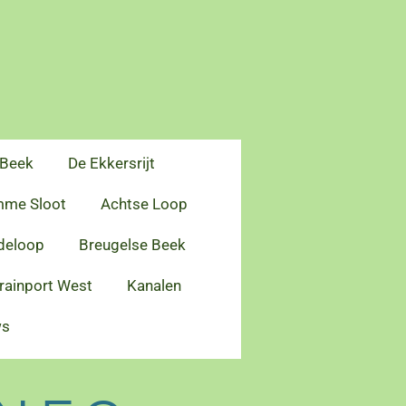
 Beek
De Ekkersrijt
me Sloot
Achtse Loop
deloop
Breugelse Beek
rainport West
Kanalen
ws